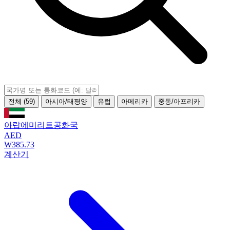
전체 (59)
아시아/태평양
유럽
아메리카
중동/아프리카
아랍에미리트공화국
AED
₩385.73
계산기