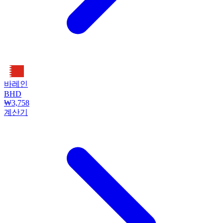
바레인
BHD
₩3,758
계산기