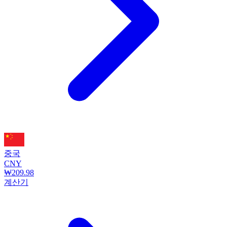
중국
CNY
₩209.98
계산기