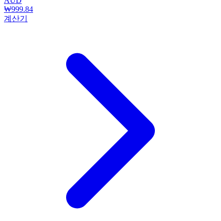
AUD
₩999.84
계산기