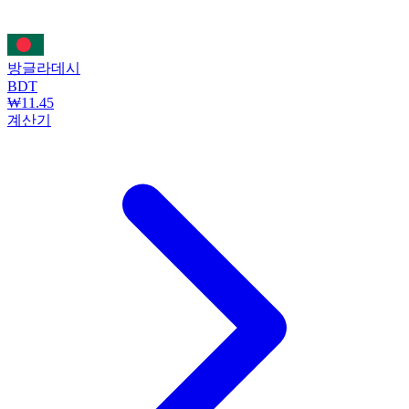
방글라데시
BDT
₩11.45
계산기