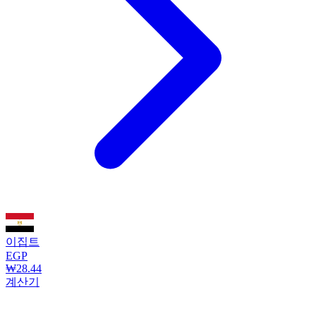
이집트
EGP
₩28.44
계산기