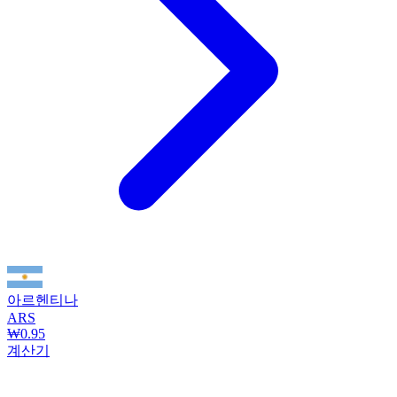
아르헨티나
ARS
₩0.95
계산기