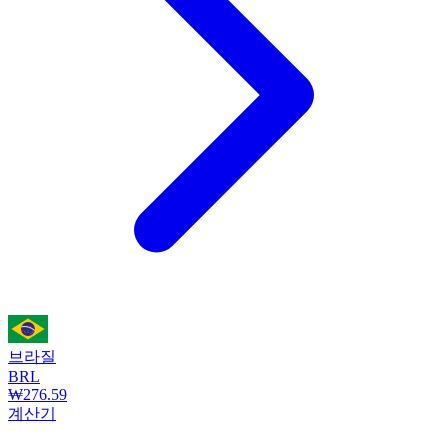
브라질
BRL
₩276.59
계산기