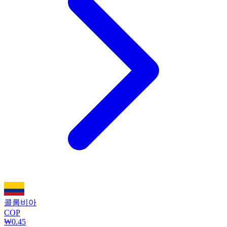
콜롬비아
COP
₩0.45