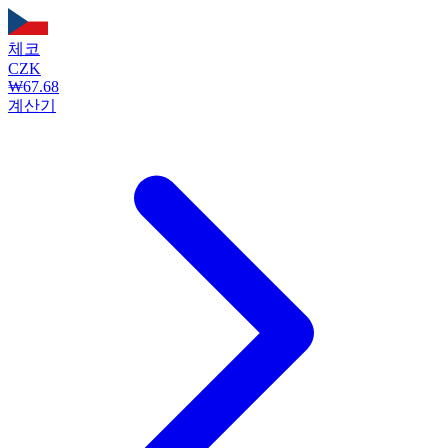
체코
CZK
₩67.68
계산기