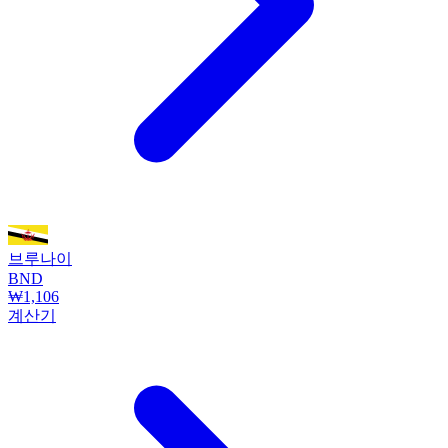
브루나이
BND
₩1,106
계산기