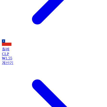
칠레
CLP
₩1.55
계산기