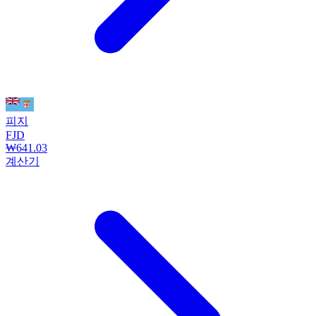
피지
FJD
₩641.03
계산기