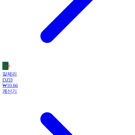
알제리
DZD
₩10.66
계산기