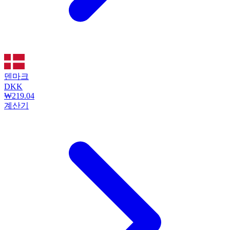
덴마크
DKK
₩219.04
계산기