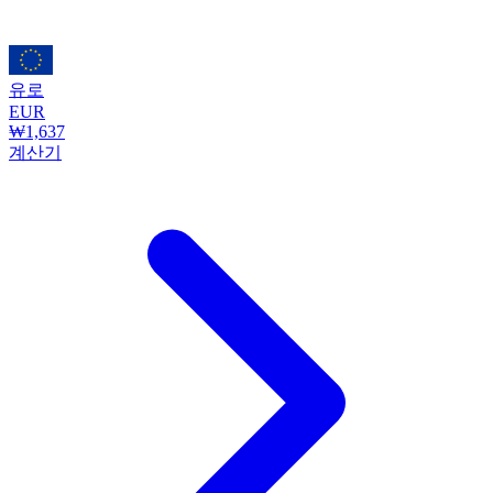
유로
EUR
₩1,637
계산기