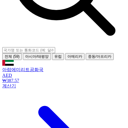
전체 (59)
아시아/태평양
유럽
아메리카
중동/아프리카
아랍에미리트공화국
AED
₩387.57
계산기