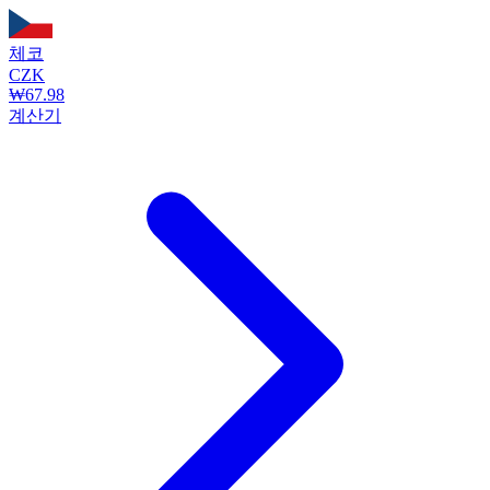
체코
CZK
₩67.98
계산기