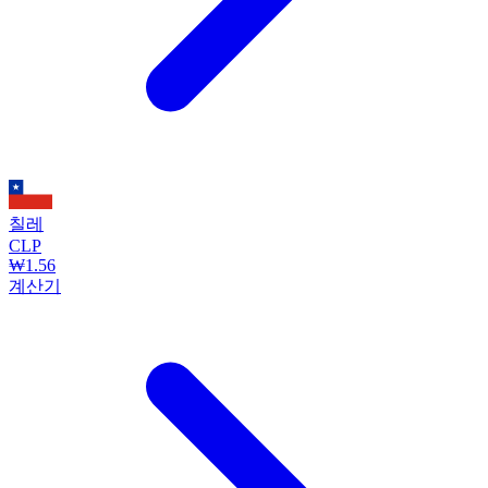
칠레
CLP
₩1.56
계산기