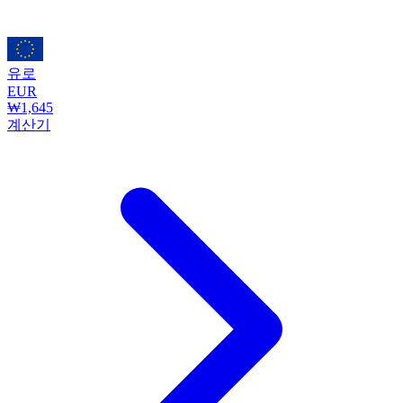
유로
EUR
₩1,645
계산기