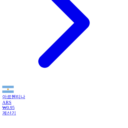
아르헨티나
ARS
₩0.95
계산기