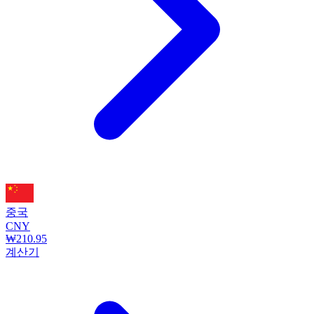
중국
CNY
₩210.95
계산기