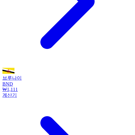
브루나이
BND
₩1,111
계산기