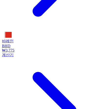
바레인
BHD
₩3,775
계산기