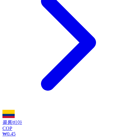
콜롬비아
COP
₩0.45