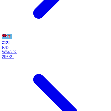
피지
FJD
₩643.92
계산기