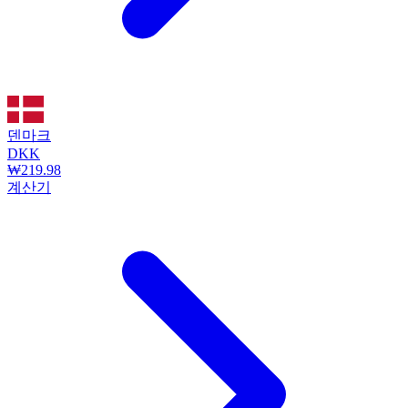
덴마크
DKK
₩219.98
계산기