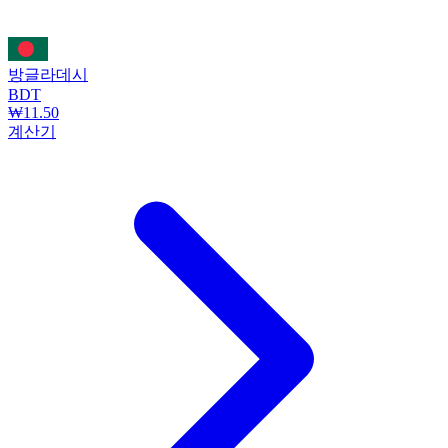
방글라데시
BDT
₩11.50
계산기