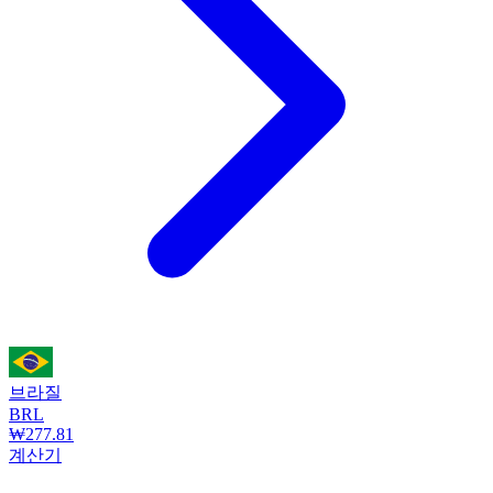
브라질
BRL
₩277.81
계산기