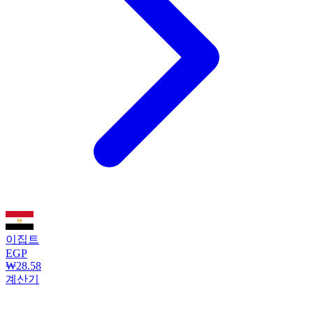
이집트
EGP
₩28.58
계산기